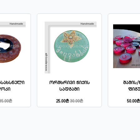
სახსნელი
Ორმხრივი Ჭიქის
Შაშის
ლოკი
Სადგამი
Ფიგ
35.00₾
25.00₾
30.00₾
50.00₾