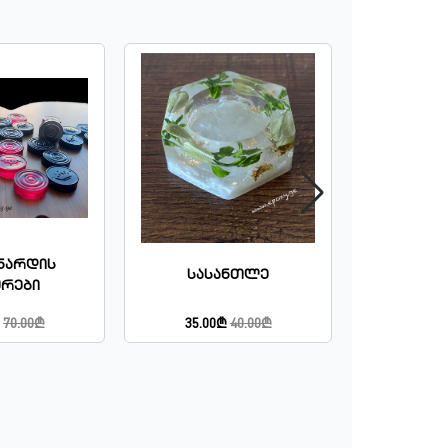
/ნარდის
Სასანთლე
Ბრ
ურები
70.00₾
35.00₾
40.00₾
10.00