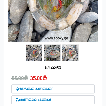
სასაპნე
55.00₾
35.00₾
სწრაფად გაყიდვადი
მიწოდება ყველგან