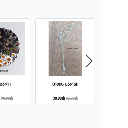
გარი
Თმის Სარჭი
Ყელ
70.00₾
30.00₾
35.00₾
25.00